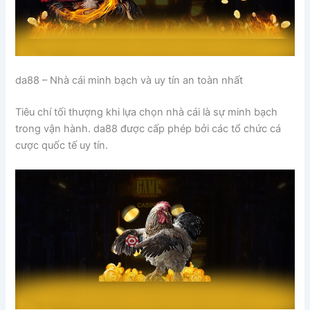
da88 – Nhà cái minh bạch và uy tín an toàn nhất
Tiêu chí tối thượng khi lựa chọn nhà cái là sự minh bạch
trong vận hành. da88 được cấp phép bởi các tổ chức cá
cược quốc tế uy tín.