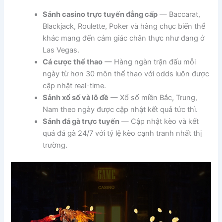
Sảnh casino trực tuyến đẳng cấp
— Baccarat,
Blackjack, Roulette, Poker và hàng chục biến thể
khác mang đến cảm giác chân thực như đang ở
Las Vegas.
Cá cược thể thao
— Hàng ngàn trận đấu mỗi
ngày từ hơn 30 môn thể thao với odds luôn được
cập nhật real-time.
Sảnh xổ số và lô đề
— Xổ số miền Bắc, Trung,
Nam theo ngày được cập nhật kết quả tức thì.
Sảnh đá gà trực tuyến
— Cập nhật kèo và kết
quả đá gà 24/7 với tỷ lệ kèo cạnh tranh nhất thị
trường.