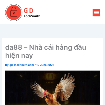
Skip
to
Me
content
Our Locksmith Services
da88 – Nhà cái hàng đầu
hiện nay
By
gd-locksmith.com
/
12 June 2026