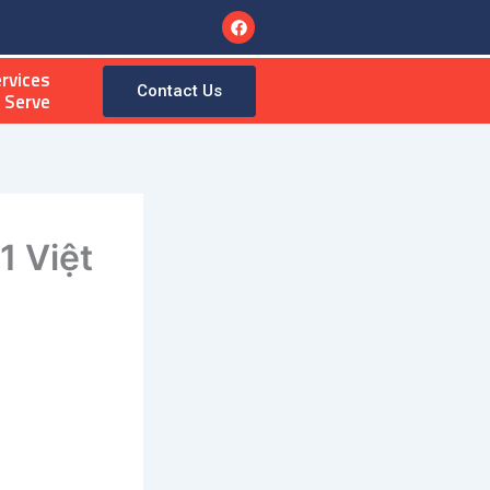
F
a
c
e
rvices
b
Contact Us
 Serve
o
o
k
1 Việt