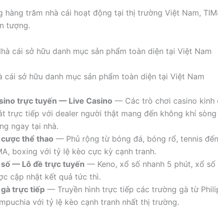
 hàng trăm nhà cái hoạt động tại thị trường Việt Nam, TIM
n tượng.
 cái sở hữu danh mục sản phẩm toàn diện tại Việt Nam
sino trực tuyến — Live Casino
— Các trò chơi casino kinh
át trực tiếp với dealer người thật mang đến không khí sòn
ng ngay tại nhà.
 cược thể thao
— Phủ rộng từ bóng đá, bóng rổ, tennis đến
A, boxing với tỷ lệ kèo cực kỳ cạnh tranh.
 số — Lô đề trực tuyến
— Keno, xổ số nhanh 5 phút, xổ số
c cập nhật kết quả tức thì.
gà trực tiếp
— Truyền hình trực tiếp các trường gà từ Phili
puchia với tỷ lệ kèo cạnh tranh nhất thị trường.