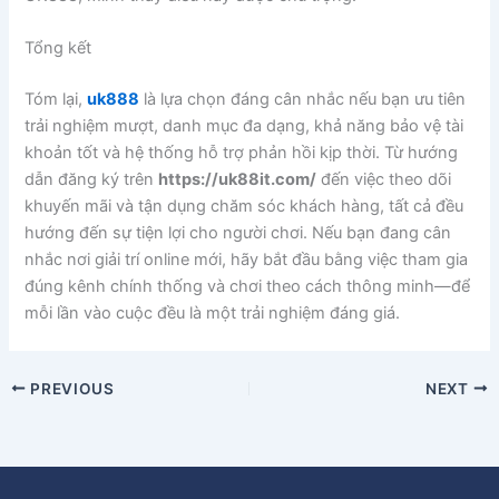
Tổng kết
Tóm lại,
uk888
là lựa chọn đáng cân nhắc nếu bạn ưu tiên
trải nghiệm mượt, danh mục đa dạng, khả năng bảo vệ tài
khoản tốt và hệ thống hỗ trợ phản hồi kịp thời. Từ hướng
dẫn đăng ký trên
https://uk88it.com/
đến việc theo dõi
khuyến mãi và tận dụng chăm sóc khách hàng, tất cả đều
hướng đến sự tiện lợi cho người chơi. Nếu bạn đang cân
nhắc nơi giải trí online mới, hãy bắt đầu bằng việc tham gia
đúng kênh chính thống và chơi theo cách thông minh—để
mỗi lần vào cuộc đều là một trải nghiệm đáng giá.
PREVIOUS
NEXT