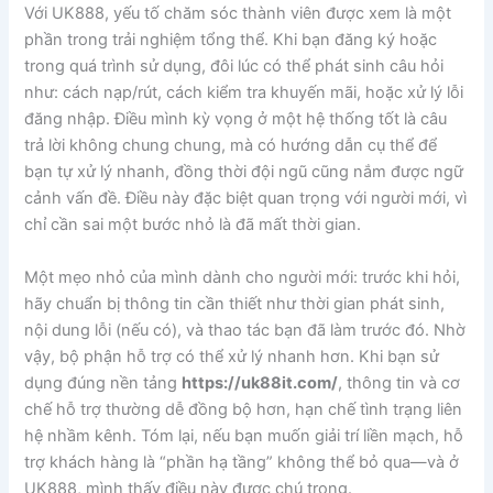
Với UK888, yếu tố chăm sóc thành viên được xem là một
phần trong trải nghiệm tổng thể. Khi bạn đăng ký hoặc
trong quá trình sử dụng, đôi lúc có thể phát sinh câu hỏi
như: cách nạp/rút, cách kiểm tra khuyến mãi, hoặc xử lý lỗi
đăng nhập. Điều mình kỳ vọng ở một hệ thống tốt là câu
trả lời không chung chung, mà có hướng dẫn cụ thể để
bạn tự xử lý nhanh, đồng thời đội ngũ cũng nắm được ngữ
cảnh vấn đề. Điều này đặc biệt quan trọng với người mới, vì
chỉ cần sai một bước nhỏ là đã mất thời gian.
Một mẹo nhỏ của mình dành cho người mới: trước khi hỏi,
hãy chuẩn bị thông tin cần thiết như thời gian phát sinh,
nội dung lỗi (nếu có), và thao tác bạn đã làm trước đó. Nhờ
vậy, bộ phận hỗ trợ có thể xử lý nhanh hơn. Khi bạn sử
dụng đúng nền tảng
https://uk88it.com/
, thông tin và cơ
chế hỗ trợ thường dễ đồng bộ hơn, hạn chế tình trạng liên
hệ nhầm kênh. Tóm lại, nếu bạn muốn giải trí liền mạch, hỗ
trợ khách hàng là “phần hạ tầng” không thể bỏ qua—và ở
UK888, mình thấy điều này được chú trọng.