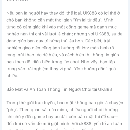
Nếu bạn là người hay thay đổi thể loại, UK888 có lợi thế ở
chỗ bạn không cần mất thời gian “tìm lại từ đầu”. Mình
từng có cảm giác khi vào một cổng game mà danh mục
nghèo nàn thì chỉ vài lượt là chán; nhưng với UK888, sự đa
dạng giúp bạn duy trì hứng thú lâu hơn. Đặc biệt, trải
nghiệm giao diện cũng ảnh hưởng rất lớn: màn hình rõ
ràng, nút thao tác dễ hiểu, và cách hiển thị thông tin giúp
bạn theo dõi diễn biến trong lúc chơi. Nhờ vậy, bạn tập
trung vào trải nghiệm thay vì phải “đọc hướng dẫn” quá
nhiều.
Bảo Mật và An Toàn Thông Tin Người Chơi tại UK888
Trong thế giới trực tuyến, bảo mật không bao giờ là chuyện
“phụ”. Theo quan sát của mình, nhiều người chơi thường
chỉ chú ý đến game hay ưu đãi, còn bảo mật thì để sau—
đến khi có vấn đề mới giật mình. Với uk888, yếu tố an toàn