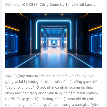
Giới thiệu về UK888: Cổng Game Uy Tín và Chất Lượng
UK888 (hay được người chơi nhắc đến với tên gọi gọn
gàng
uk888
) không chỉ đơn thuần là một cổng game để
“vào chơi cho vui”. Ở góc nhìn cá nhân của mình, điều
khiến một nền tảng được xem là uy tín nằm ở trải nghiệm
người dùng: giao diện rõ ràng, tốc độ phản hồi ổn định,
danh mục game đa dạng, và quan trọng là cảm giác “yên