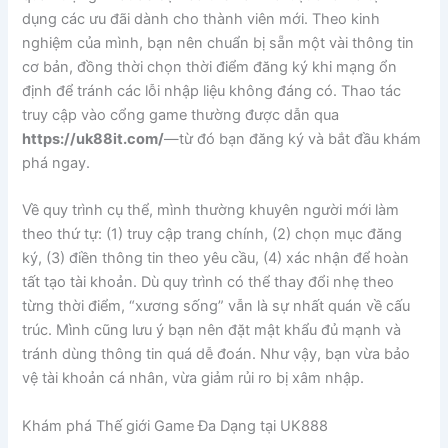
dụng các ưu đãi dành cho thành viên mới. Theo kinh
nghiệm của mình, bạn nên chuẩn bị sẵn một vài thông tin
cơ bản, đồng thời chọn thời điểm đăng ký khi mạng ổn
định để tránh các lỗi nhập liệu không đáng có. Thao tác
truy cập vào cổng game thường được dẫn qua
https://uk88it.com/
—từ đó bạn đăng ký và bắt đầu khám
phá ngay.
Về quy trình cụ thể, mình thường khuyên người mới làm
theo thứ tự: (1) truy cập trang chính, (2) chọn mục đăng
ký, (3) điền thông tin theo yêu cầu, (4) xác nhận để hoàn
tất tạo tài khoản. Dù quy trình có thể thay đổi nhẹ theo
từng thời điểm, “xương sống” vẫn là sự nhất quán về cấu
trúc. Mình cũng lưu ý bạn nên đặt mật khẩu đủ mạnh và
tránh dùng thông tin quá dễ đoán. Như vậy, bạn vừa bảo
vệ tài khoản cá nhân, vừa giảm rủi ro bị xâm nhập.
Khám phá Thế giới Game Đa Dạng tại UK888