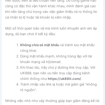
nên được xem là tiêu chuẩn nền tảng. Dù cổng game nào
cũng có đặc thù vận hành khác nhau, mình đánh giá cao
khi nền tảng chú trọng vào việc giảm thiểu rủi ro thông tin
cá nhân bị lộ hoặc tài khoản bị xâm nhập.
Một số thói quen bảo vệ mà mình luôn khuyên anh em áp
dụng, dù bạn chơi ở bất kỳ đâu:
Không chia sẻ mật khẩu
và tránh lưu mật khẩu
công khai.
Dùng mật khẩu mạnh, không trùng lặp với tài
khoản mạng xã hội/email.
Khi thao tác, hãy chú ý đường link truy cập. Với
UK888, bạn nên ưu tiên truy cập đúng kênh
chính thống như
https://uk88it.com/
.
Tránh nhấp vào link lạ hoặc mã giảm giá “không
rõ nguồn”.
Những việc nhỏ như vậy thường giúp bạn giảm đáng kể rủi