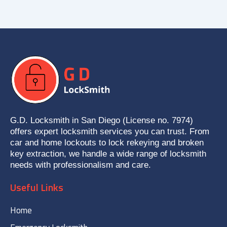
G.D. Locksmith in San Diego (License no. 7974)
offers expert locksmith services you can trust. From
car and home lockouts to lock rekeying and broken
key extraction, we handle a wide range of locksmith
needs with professionalism and care.
Useful Links
Home